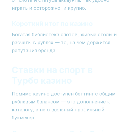
от слота и статуса аккаунта. Так удобно
играть и осторожно, и крупно.
Короткий итог по казино
Богатая библиотека слотов, живые столы и
расчёты в рублях — то, на чём держится
репутация бренда.
Ставки на спорт в
Турбо казино
Помимо казино доступен беттинг с общим
рублёвым балансом — это дополнение к
каталогу, а не отдельный профильный
букмекер.