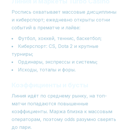
Линия и маркеты Turbo Casino
Роспись охватывает массовые дисциплины
и киберспорт; ежедневно открыты сотни
событий в прематче и лайве:
Футбол, хоккей, теннис, баскетбол;
Киберспорт: CS, Dota 2 и крупные
турниры;
Ординары, экспрессы и системы;
Исходы, тоталы и форы.
Коэффициенты и бусты
Линия идёт по среднему рынку, на топ-
матчи попадаются повышенные
коэффициенты. Маржа близка к массовым
операторам, поэтому odds разумно сверять
до пари.