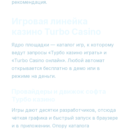
рекомендация.
Игровая линейка
казино Turbo Casino
Ядро площадки — каталог игр, к которому
ведут запросы «Турбо казино играть» и
«Turbo Casino онлайн». Любой автомат
открывается бесплатно в демо или в
режиме на деньги.
Провайдеры и движок софта
Турбо казино
Игры дают десятки разработчиков, отсюда
чёткая графика и быстрый запуск в браузере
и в приложении. Опору каталога