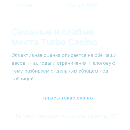
Слотов
Свыше 3000
Сильные и слабые
места Turbo Casino
Объективная оценка опирается на обе чаши
весов — выгоды и ограничения. Налоговую
тему разбираем отдельным абзацем под
таблицей.
ПЛЮСЫ TURBO CASINO
Выплаты приходят за минуты (крипта, СБП)