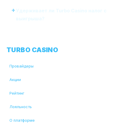
Удерживает ли Turbo Casino налог с
выигрыша?
TURBO CASINO
Провайдеры
Акции
Рейтинг
Лояльность
О платформе