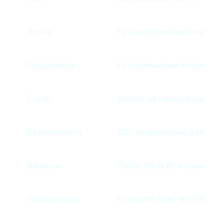
Языки
Русский (полная локализа
Поддержка
Русскоязычные операторы; 
E-mail
Указан на официальном с
Безопасность
SSL-шифрование данных,
Валюты
Рубль (RUB ₽) и криптов
Провайдеры
Pragmatic Play, NetEnt, Ev